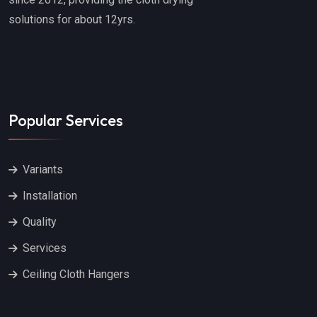
solutions for about 12yrs.
Popular Services
Variants
Installation
Quality
Services
Ceiling Cloth Hangers