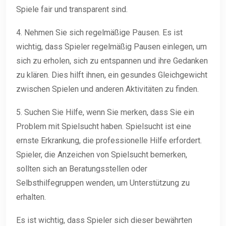
Spiele fair und transparent sind.
4. Nehmen Sie sich regelmäßige Pausen. Es ist
wichtig, dass Spieler regelmäßig Pausen einlegen, um
sich zu erholen, sich zu entspannen und ihre Gedanken
zu klären. Dies hilft ihnen, ein gesundes Gleichgewicht
zwischen Spielen und anderen Aktivitäten zu finden.
5. Suchen Sie Hilfe, wenn Sie merken, dass Sie ein
Problem mit Spielsucht haben. Spielsucht ist eine
ernste Erkrankung, die professionelle Hilfe erfordert.
Spieler, die Anzeichen von Spielsucht bemerken,
sollten sich an Beratungsstellen oder
Selbsthilfegruppen wenden, um Unterstützung zu
erhalten.
Es ist wichtig, dass Spieler sich dieser bewährten