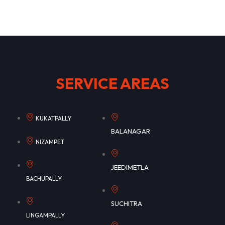
SERVICE AREAS
KUKATPALLY
BALANAGAR
NIZAMPET
JEEDIMETLA
BACHUPALLY
SUCHITRA
LINGAMPALLY