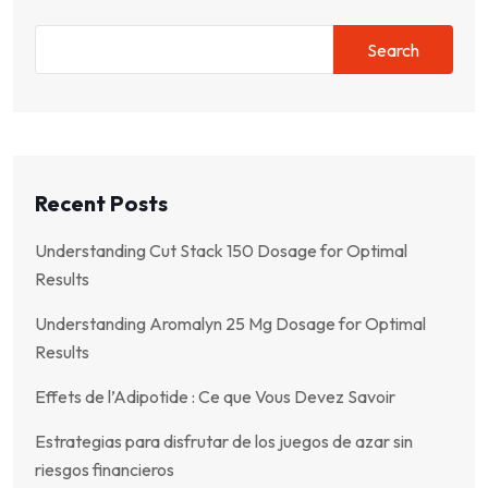
Search
Recent Posts
Understanding Cut Stack 150 Dosage for Optimal
Results
Understanding Aromalyn 25 Mg Dosage for Optimal
Results
Effets de l’Adipotide : Ce que Vous Devez Savoir
Estrategias para disfrutar de los juegos de azar sin
riesgos financieros